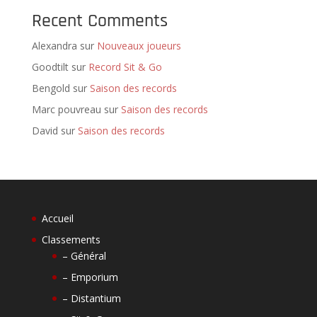
Recent Comments
Alexandra
sur
Nouveaux joueurs
Goodtilt
sur
Record Sit & Go
Bengold
sur
Saison des records
Marc pouvreau
sur
Saison des records
David
sur
Saison des records
Accueil
Classements
– Général
– Emporium
– Distantium